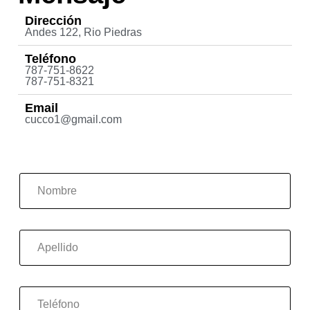
Dirección
Andes 122, Rio Piedras
Teléfono
787-751-8622
787-751-8321
Email
cucco1@gmail.com
N
o
m
b
r
A
e
p
*
e
l
l
T
i
e